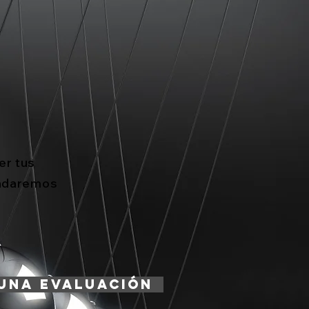
er tus
indaremos
una evaluación