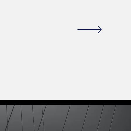
IANZA,
NZA.”