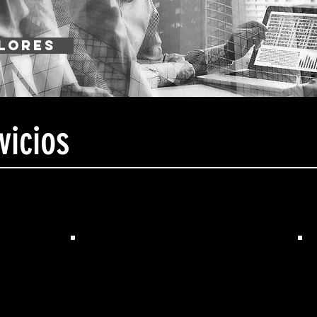
alores
vicios
Capacitación
Competencias blandas
C