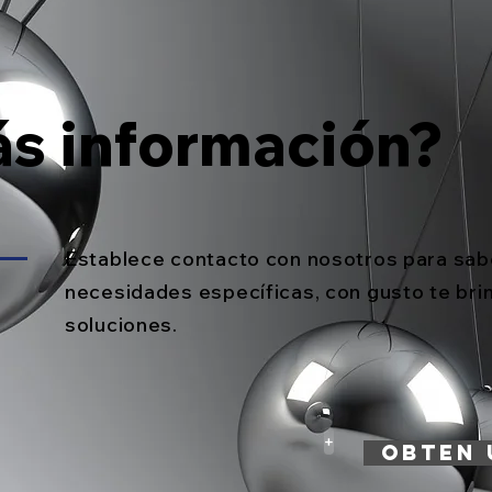
s información?
Establece contacto con nosotros para sab
necesidades específicas, con gusto te br
soluciones.
+
Obten 