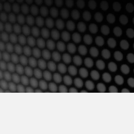
V
Empresarial
Evaluaciones
psicológicas
+ información
QUOTES