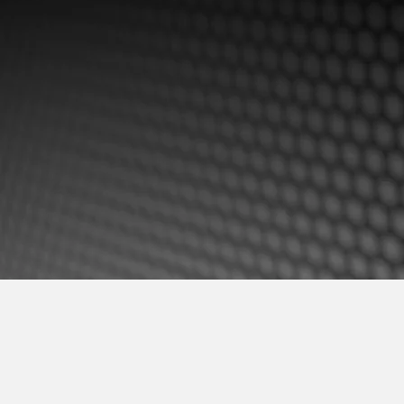
Mandos medios
Desarrollo personal
+ infomación