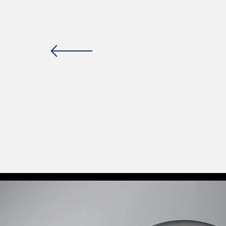
“SI U
UNO 