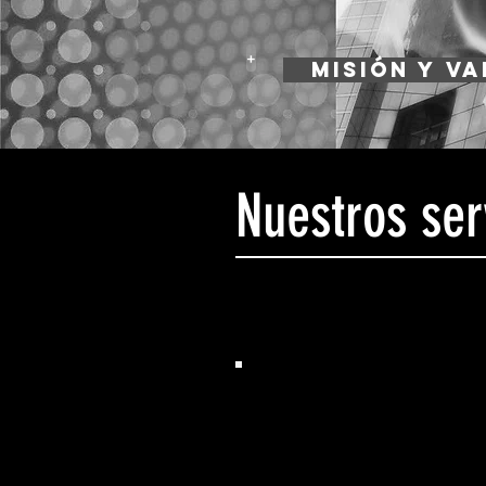
+
Misión y V
Nuestros ser
Liderazgo
Programas formación