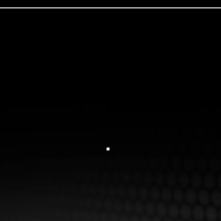
de líderes
Equipos de alto
rendimiento
Mapeo de liderazgo
+ información
Coaching
empresarial
Directivo
Gerencial