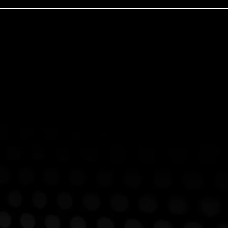
escripción de
uestos
valuación del
desempeño
+ información
Umbral Coach
isión de vida
ersonal
arejas