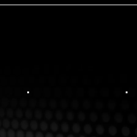
Eventos empresariales
D
indoor y outdoor
p
Kick-off
E
+ información
Terapia
psicológica
M
P
Personal
P
Parejas