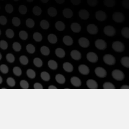
ocacional
+ información